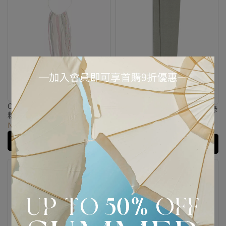
OPEN YY｜垂墜流蘇造型項鍊-
OPEN YY｜拼色高筒踩腳襪-綠
粉紅
色
NT$1,790
NT$3,580
NT$1,290
NT$2,580
加入購物車
加入購物車