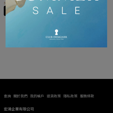
角旗
NT$840
NT$1,680
加入購物車
查詢
關於我們
我的帳戶
退貨政策
隱私政策
服務條款
宏鴻企業有限公司