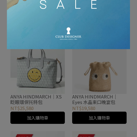
LOVERBOY｜NANA紅粉色
THOM BROWNE｜河馬造
水桶包（附鬥牛犬吊飾）
NT$9,290
NT$18,580
型皮革肩背包
NT$46,450
NT$92,900
加入購物車
加入購物車
ANYA HINDMARCH｜XS
ANYA HINDMARCH｜
眨眼環保托特包
Eyes 水晶束口晚宴包
NT$25,580
NT$19,580
加入購物車
加入購物車