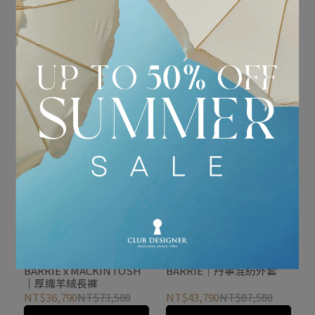
BARRIE x MACKINTOSH
BARRIE x MACKINTOSH
｜短版長雨衣
｜雙層羊絨背心短版大衣
NT$63,340
NT$126,680
NT$71,290
NT$142,580
加入購物車
加入購物車
BARRIE x MACKINTOSH
BARRIE｜丹寧混紡外套
｜厚織羊絨長褲
NT$36,790
NT$73,580
NT$43,790
NT$87,580