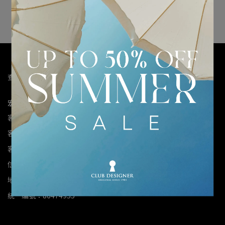
很抱歉，無商品符合篩選條件
請重新輸入篩選
查詢
關於我們
我的帳戶
退貨政策
隱私政策
服務條款
宏鴻企業有限公司
客服專線：02-2779-1779
客服傳真：02-2779-0079
客服時間：10:00-17:00
信箱：clubcorner@clubdesigner.com.tw
地址：台北市大安區敦化南路一段332號5樓
統一編號：86474955