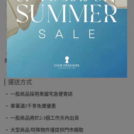
‧ 禮盒包裝
‧ 手工製作
‧ 附壁盤掛勾
‧ Tema e Variazioni n.351
‧ 以軟布輕擦髒污，或是使用中性清潔劑手洗清潔並立即
擦乾表面
運送方式
‧ 一般商品採用黑貓宅急便寄送
‧ 單筆滿5千享免運優惠
‧ 一般商品將於2-3個工作天內出貨
‧ 大型商品/特殊物件僅提供門市親取