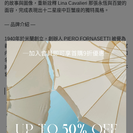
的故事與圖像，重新詮釋 Lina Cavalieri 那張永恆與百變的
面容，完成表現出十二星座中巨蟹座的獨特風格。
— 品牌介紹 —
1940年於米蘭創立，創辦人 PIERO FORNASETTI 被譽為
義大利最重要的藝術家與設計師之一，精通繪畫、雕塑與室
內設計等多樣領域，一生中創作超過上萬件作品，其中最知
名的系列莫過於對歌劇女伶 LINA CAVALIER 的百變詮釋，
將源源不絕的創作靈感轉變為無數的經典設計，成為歷久不
衰的藝術收藏。
規格說明
‧ 尺寸：26cm x 26cm
‧ 產地：義大利
‧ 材質：陶瓷