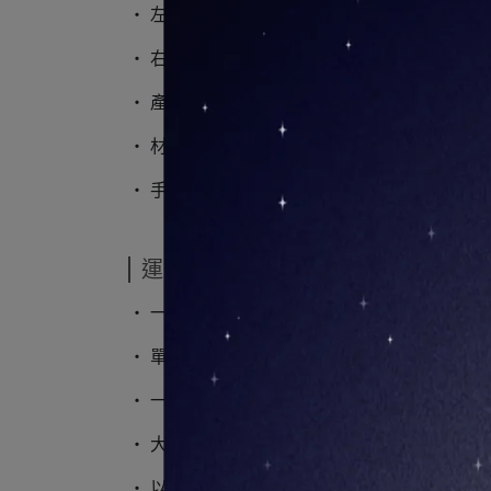
‧ 左耳：高 43mm｜寬 36mm
‧ 右耳：高 30mm｜寬 13mm
‧ 產地：英國
‧ 材質：再生純銀鍍18K金、淡水珍珠
‧ 手工製作
運送方式
‧ 一般商品採用黑貓宅急便寄送
‧ 單筆滿5千享免運優惠
‧ 一般商品將於2-3個工作天內出貨
‧ 大型商品/特殊物件僅提供門市親取
‧ 以上相關細節請見
配送服務