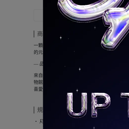
商品介紹
商品介紹
一顆單顆淡水珍珠作為主角，搭配細緻的珍珠
的元素，超越了既有框架。色調流轉，俐落線條
— 品牌介紹 —
來自倫敦的飾物品牌，設計風格極富文藝色彩
物館中縮小的藝術品。而品牌非常重視「永續
喜愛。
規格說明
‧ 尺寸：ONE SIZE