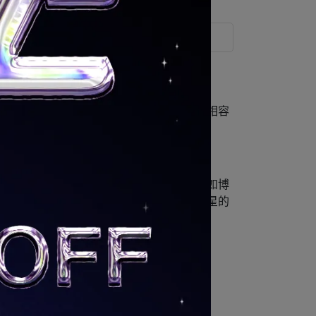
運送方式
特的雕塑感。25秋冬系列旨在融合看似不相容
構與有機形態交疊，激盪出全新語言。
現代女性靈動多變的形象。珠寶類商品，猶如博
包裝也皆由再生物料製成，深受許多歐美明星的