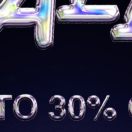
規格說明
串結構，勾勒出不對稱的優雅輪廓，並以再生金材質打造，展現獨
交織品牌的經典之作 —— 以超現實感打破抽象秩序，幾何結
，扭曲、流動、包裹、延展等，都是作品的創作核心靈感，符合
發展」的理念，在製作過程也會優先考慮循環再用材料，品牌的