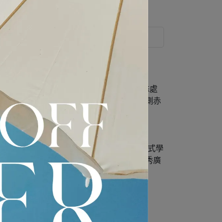
運送方式
顯溫潤柔和，呈現細膩層次。原色丹寧經特殊處
與可調式後腰帶，兼具實用與造型。褲腳內側赤
格聞名。品牌以精準剪裁與卓越工藝為核心，將經典美式學
童裝、配件與香氛，並以極具概念性的時裝秀廣