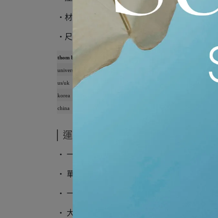
‧材質：100% 棉
‧尺寸說明:
thom browne
0
1
2
universal
XS
S
M
us/uk
36
38
40
korea
90
95
100
china
160/84A
165/88A
170/92A
運送方式
‧ 一般商品採用黑貓宅急便寄送
‧ 單筆滿5千享免運優惠
‧ 一般商品將於2-3個工作天內出貨
‧ 大型商品/特殊物件僅提供門市親取