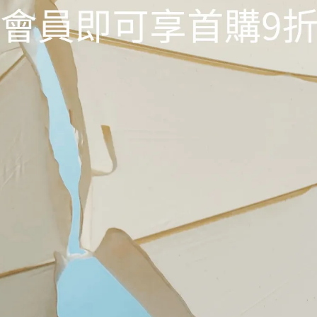
顏色
深藍
尺寸
0
1
此商品參與的優惠活動
$6888 馬上有禮滿額贈
加入購物車
加入最愛