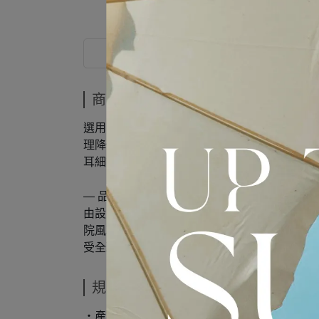
商品介紹
商品介紹
選用13.75oz日本赤耳丹寧布製作，展現
理降低染料轉移，在保留鮮明對比的同時，隨
耳細節與標誌性條紋羅緞吊環，低調彰顯品牌
— 品牌介紹 —
由設計師 Thom Browne 於 2001 年
院風轉化為前衛且優雅的設計語言，標誌性的
受全球矚目。如今 Thom Browne 已成為
規格說明
‧產地：日本