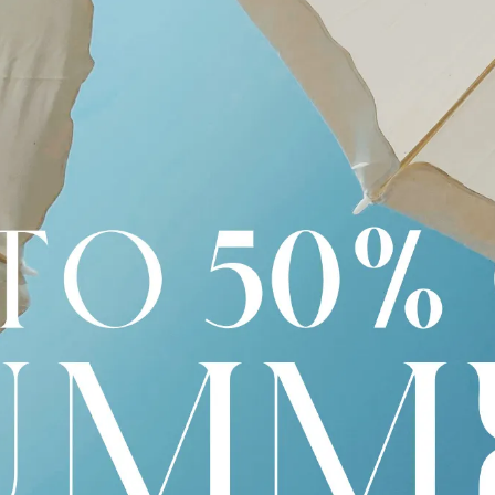
規格說明
日本職人對牛仔工藝的精湛掌握。內層採用米白緯紗，使靛藍色調更
著穿著逐漸養成專屬色落與質感。經典五口袋設計搭配鈕扣門襟
識別，打造兼具質感與個性的日常丹寧風格。
在 New York City 創立，以顛覆傳統比例、重新定義現代制服風
紅白藍條紋與短版西裝輪廓已成為品牌象徵。系列涵蓋男女裝、
國際時尚舞台上極具代表性的高端設計品牌。