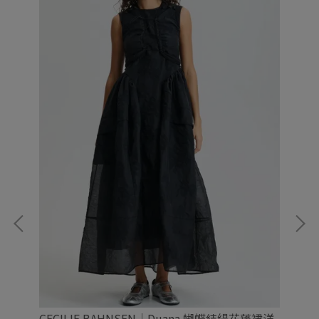
CECILIE BAHNSEN｜Duana 蝴蝶結緹花蓬裙洋
CE