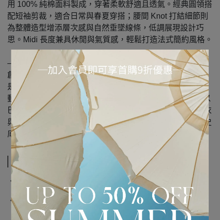
用 100% 純棉面料製成，穿著柔軟舒適且透氣。經典圓領搭
配短袖剪裁，適合日常與春夏穿搭；腰間 Knot 打結細節則
為整體造型增添層次感與自然垂墜線條，低調展現設計巧
思。Midi 長度兼具休閒與氣質感，輕鬆打造法式簡約風格。
— 品牌介紹 —
創立於 1914 年，由法國設計師 Jean Patou 於巴黎創辦，
是擁有百年歷史的經典時裝屋。2018 年由 LVMH 重新啟
動，並由設計師 Guillaume Henry 注入嶄新活力。Patou 以
巴黎優雅為核心，融合輕盈、俏皮與現代感設計，推出成衣
與配件系列，風格清新且富有女性魅力，成為當代兼具歷史
底蘊與年輕感的法式時尚代表。
規格說明
‧ 產地：波蘭
‧ 材質：100% 棉