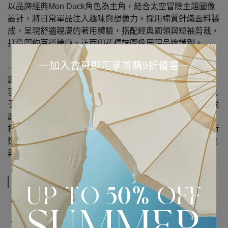
以品牌經典Mon Duck角色為主角，結合太空冒險主題圖像
設計，將日常單品注入趣味與想像力。採用棉質針織面料製
成，呈現舒適親膚的著用體驗，搭配經典圓領與短袖剪裁，
打造簡約百搭輪廓，正面印花標誌圖像展現品牌識別。
— 品牌介紹 —
創立於 1952 年的 Moncler，以高端機能時尚聞名，除經典
羽絨服外，品牌配件系列同樣深受關注。Moncler 帽子、靴
子與包包融合戶外機能與現代設計美學，兼具實用性與時尚
感。嚴選高品質材質，搭配細緻工藝與標誌性 Logo 細節，
打造適合都會與戶外場景的精品配件。無論日常穿搭或旅行
造型，Moncler 配件皆能展現自信風格與奢華質感，是機能
與時尚並重的理想選擇。
規格說明
‧ 產地:土耳其
‧ 材質:100%棉質針織面料(cottonjersey)