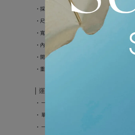
‧採用100%再生貴金屬
‧尺寸說明：
‧寬度：6 mm
‧內徑：11 mm
‧開口：約 3.5 mm
‧重量：約 4.74 g（單只）
運送方式
‧ 一般商品採用黑貓宅急便寄送
‧ 單筆滿5千享免運優惠
‧ 一般商品將於2-3個工作天內出貨