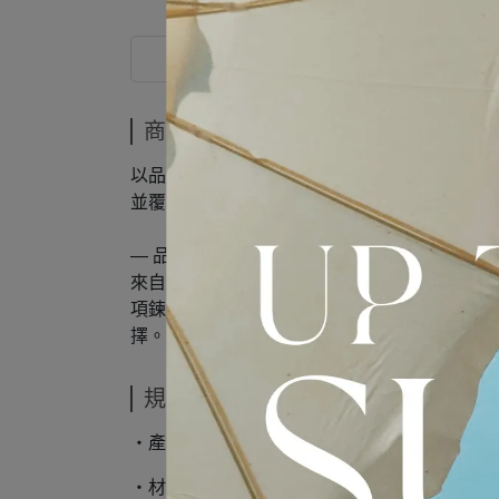
商品介紹
商品介紹
以品牌經典品牌識別為靈感，重新演繹為可貼合
並覆以白銠鍍層，呈現明亮細緻光澤，同時提升
— 品牌介紹 —
來⾃北歐挪威的 TOM WOOD，成立於 2013 
項鍊、耳環等飾品系列。TOMWOOD 強調
擇。
規格說明
‧產地：泰國
‧材質：925純銀、白銠鍍層