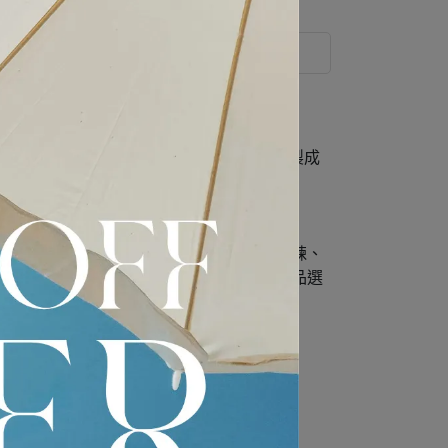
運送方式
現代感與標誌性設計語彙。採用925純銀製成
理念與設計美感。
Signet Ring） 出發，逐步擴展到戒指、⼿鍊、
簡潔美學與細膩⼯藝，是兼具質感與個性的精品選