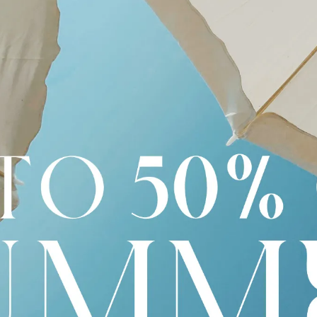
規格說明
耳部曲線的極簡耳扣設計。俐落弧形金屬片包覆耳際，展現低調
耐用性與抗氧化表現。全件使用100%再生貴金屬，兼具永續
年，由設計師 Mona Jensen 創立。品牌從極簡風格的 圖章戒指（
 中性、極簡、⽇常可佩戴的現代珠寶，每⼀件作品都融合北歐的