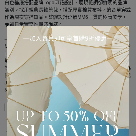
白色基底搭配品牌Logo印花設計，展現低調卻鮮明的品牌
識別。採用經典長袖剪裁，搭配厚實棉質布料，適合單穿或
作為層次穿搭單品。整體設計延續MM6一貫的極簡美學，
兼顧日常實穿性與時尚感。
— 品牌介紹 —
MM6 Maison Margiela 是法國奢華品牌 Maison Margiela 於
1997 年推出的現代女裝副線，以更親民的價格延續主線的
解構主義、反時尚 (Anti-fashion) 精神與前衛實驗風格。其
設計以混搭、中性風格、不規則剪裁及標誌性的水平白線為
特色，設計團隊匿名運作以讓服裝自己說話，經典單品包括
Japanese 三角包、Numerics 數字飾品與各式混搭牛仔系
列。
規格說明
‧ 產地：義大利
‧ 材質：100% 棉